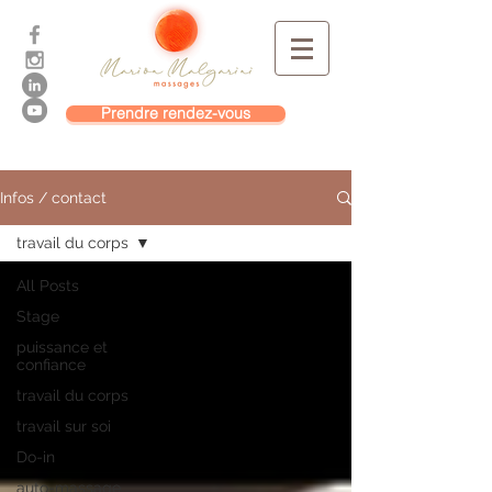
Prendre rendez-vous
Infos / contact
travail du corps
All Posts
Stage
puissance et
confiance
travail du corps
travail sur soi
Do-in
auto-massage