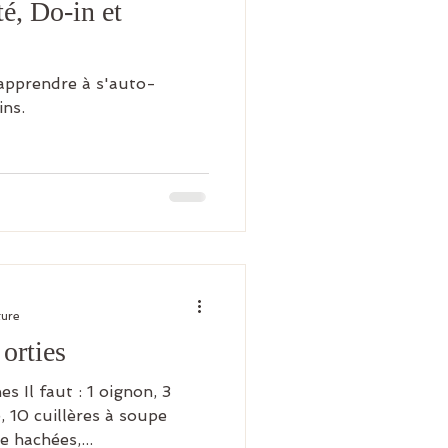
té, Do-in et
 apprendre à s'auto-
ins.
ture
orties
s Il faut : 1 oignon, 3
e, 10 cuillères à soupe
e hachées,...