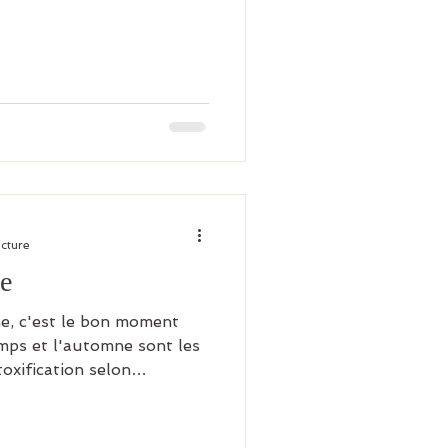
ecture
e
, c'est le bon moment
emps et l'automne sont les
oxification selon
 différence entre une
 automne est importante.
éveillons avec des légumes