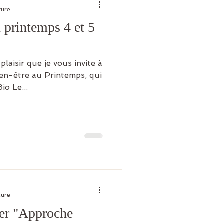
ture
 printemps 4 et 5
laisir que je vous invite à
en-être au Printemps, qui
io Le...
ture
ier "Approche