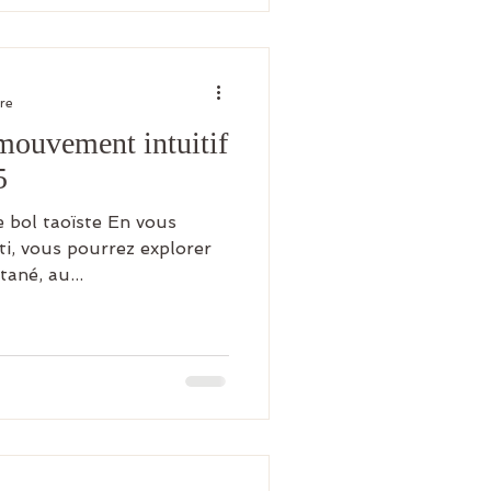
ure
mouvement intuitif
5
e bol taoïste En vous
ti, vous pourrez explorer
ané, au...