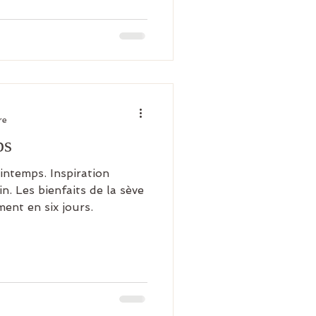
urs épicées pour sortir de
e, l'automne se concentre
du lâcher-prise et de la
oir plus sur
re
ps
intemps. Inspiration
. Les bienfaits de la sève
nt en six jours.