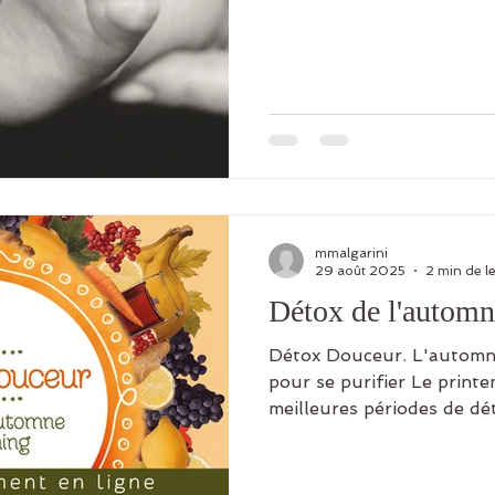
mmalgarini
29 août 2025
2 min de l
Détox de l'automn
Détox Douceur. L'automne
pour se purifier Le print
meilleures périodes de dét
l'Ayurvéda. Cependant, la
détox au printemps et en
Au printemps, nous nous 