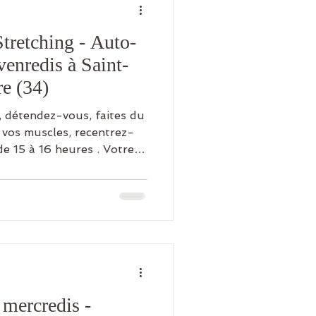
tretching - Auto-
venredis à Saint-
e (34)
 détendez-vous, faites du
t vos muscles, recentrez-
de 15 à 16 heures . Votre
u fur et à mesure des
ulaires et articulaires
ez en souplesse et en
 apprenez les exercices.
moins prise dans votre
UE Tarif : 260 € à
u trois fois). Ce t
 mercredis -