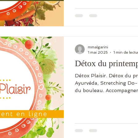
verts et beaucoup de save
l'hibernation. En revanch
davantage sur le principe 
récupération. Pour en sav
mmalgarini
1 mai 2025
1 min de lectu
Détox du printem
Détox Plaisir. Détox du pr
Ayurvéda, Stretching Do-in
du bouleau. Accompagneme