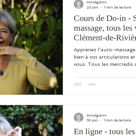
mmalgarini
23 juin
1 min de lecture
Cours de Do-in - S
massage, tous les 
Clément-de-Rivièr
Apprenez l'auto-massage,
bien à vos articulations e
vous. Tous les mercredis 
mal de dos sera atténué a
séances. Vos tensions musc
s'estomperont. Vous gagn
autonomie, parce que vous
Le rythme stressant aura 
quotidien ! COTE PRATIQ
l'année (payable en deux o
mmalgarini
16 juin
1 min de lecture
En ligne - tous les