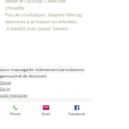
atelier et l accueil. C'était très 
chouette. 
Pas de courbature. J'espère faire qq 
exercices à la maison en entretien.
 A bientôt avec plaisir." Sandra 
auto-massage
do-in
étirements
articulations
genoux
mal de dos
cours
Stage
Do-in
auto-massage
Phone
Email
Facebook