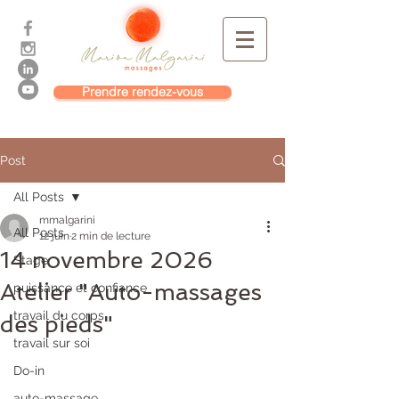
Prendre rendez-vous
Post
All Posts
mmalgarini
All Posts
12 juin
2 min de lecture
14 novembre 2026
Stage
Atelier "Auto-massages
puissance et confiance
travail du corps
des pieds"
travail sur soi
Do-in
auto-massage