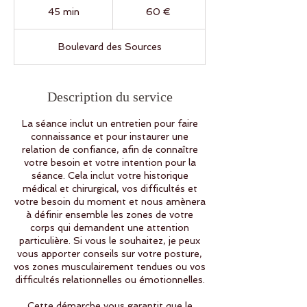
euros
45 min
4
60 €
5
m
Boulevard des Sources
i
n
Description du service
La séance inclut un entretien pour faire
connaissance et pour instaurer une
relation de confiance, afin de connaître
votre besoin et votre intention pour la
séance. Cela inclut votre historique
médical et chirurgical, vos difficultés et
votre besoin du moment et nous amènera
à définir ensemble les zones de votre
corps qui demandent une attention
particulière. Si vous le souhaitez, je peux
vous apporter conseils sur votre posture,
vos zones musculairement tendues ou vos
difficultés relationnelles ou émotionnelles.
Cette démarche vous garantit que le