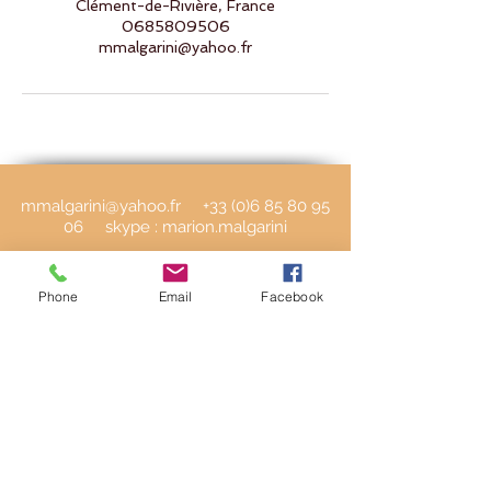
Clément-de-Rivière, France
0685809506
mmalgarini@yahoo.fr
mmalgarini@yahoo.fr
+33 (0)6 85 80 95
06
​ skype : marion.malgarini
@ 2020 Marion Malgarini pour l'Association Artsana
Phone
Email
Facebook
Membre de Spirale, la santé ensemble
W343004450 Siret
521 294 884 000 23
Mentions légales