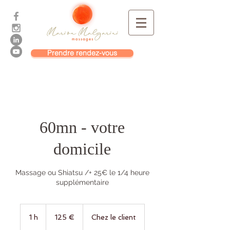
Prendre rendez-vous
60mn - votre
domicile
Massage ou Shiatsu /+ 25€ le 1/4 heure
supplémentaire
125
euros
1 h
1
125 €
Chez le client