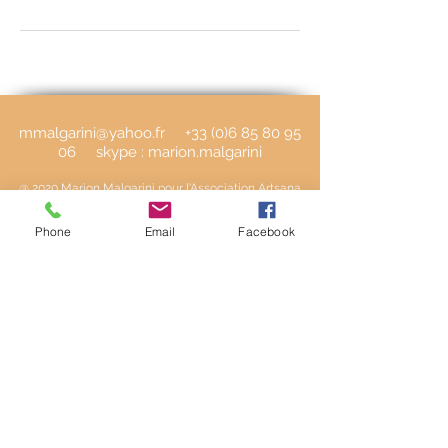
mmalgarini@yahoo.fr
+33 (0)6 85 80 95
06
​ skype : marion.malgarini
@ 2020 Marion Malgarini pour l'Association Artsana
Membre de Spirale, la santé ensemble
Phone
Email
Facebook
W343004450 Siret
521 294 884 000 23
Mentions légales