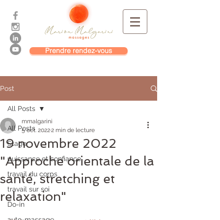
Prendre rendez-vous
Post
All Posts
mmalgarini
All Posts
5 oct. 2022
2 min de lecture
19 novembre 2022
Stage
"Approche orientale de la
puissance et confiance
travail du corps
santé, stretching et
travail sur soi
relaxation"
Do-in
auto-massage